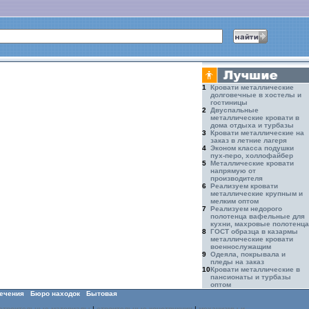
1
Кровати металлические
долговечные в хостелы и
гостиницы
2
Двуспальные
металлические кровати в
дома отдыха и турбазы
3
Кровати металлические на
заказ в летние лагеря
4
Эконом класса подушки
пух-перо, холлофайбер
5
Металлические кровати
напрямую от
производителя
6
Реализуем кровати
металлические крупным и
мелким оптом
7
Реализуем недорого
полотенца вафельные для
кухни, махровые полотенца
8
ГОСТ образца в казармы
металлические кровати
военнослужащим
9
Одеяла, покрывала и
пледы на заказ
10
Кровати металлические в
пансионаты и турбазы
оптом
ечения
Бюро находок
Бытовая
строительные материалы
|
строительные конструкции
|
механизмы и