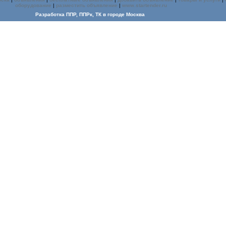
оборудование
|
разместить объявление
|
www.startender.ru
Разработка ППР, ППРк, ТК
в городе Москва