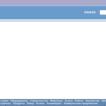
а связи
Оборудование
Строительство
Животные
Услуги
Работа
Знакомства
Увл
атериалы
Продукты
Юмор
Разное
Антиквариат
Коммерческие предложения
оска
|
объявления
|
бесплатные объявления
|
добавить объявление
|
товары и услуги
|