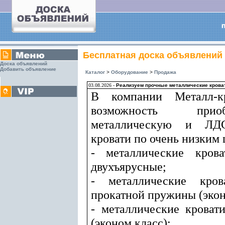
Бесплатная доска объявлений
Доска объявлений
Добавить объявление
Каталог
>
Оборудование
>
Продажа
03.08.2026 -
Реализуем прочные металлические кроват
В компании Металл-к
возможность прио
металлическую и ЛДС
кровати по очень низким 
- металлические кров
двухъярусные;
- металлические кро
прокатной пружины (экон
- металлические кроват
(эконом класс);