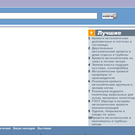
1
Кровати металлические
долговечные в хостелы и
гостиницы
2
Двуспальные
металлические кровати в
дома отдыха и турбазы
3
Кровати металлические на
заказ в летние лагеря
4
Эконом класса подушки
пух-перо, холлофайбер
5
Металлические кровати
напрямую от
производителя
6
Реализуем кровати
металлические крупным и
мелким оптом
7
Реализуем недорого
полотенца вафельные для
кухни, махровые полотенца
8
ГОСТ образца в казармы
металлические кровати
военнослужащим
9
Одеяла, покрывала и
пледы на заказ
10
Кровати металлические в
пансионаты и турбазы
оптом
ечения
Бюро находок
Бытовая
строительные материалы
|
строительные конструкции
|
механизмы и