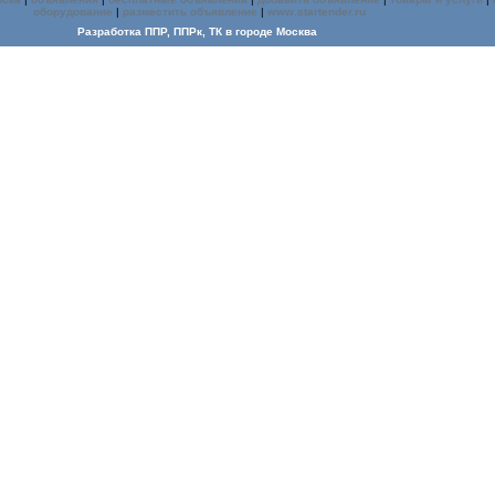
оборудование
|
разместить объявление
|
www.startender.ru
Разработка ППР, ППРк, ТК
в городе Москва