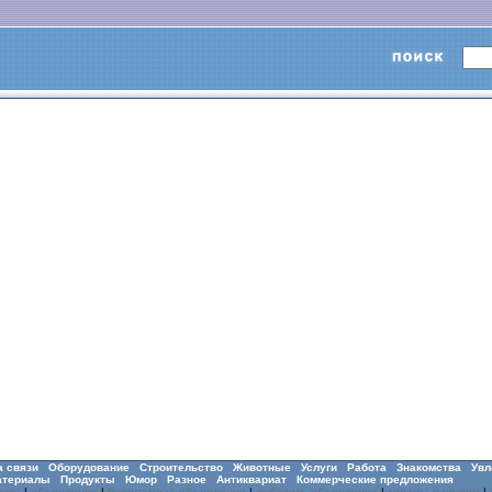
а связи
Оборудование
Строительство
Животные
Услуги
Работа
Знакомства
Увл
атериалы
Продукты
Юмор
Разное
Антиквариат
Коммерческие предложения
оска
|
объявления
|
бесплатные объявления
|
добавить объявление
|
товары и услуги
|