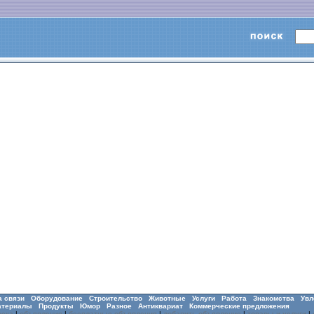
а связи
Оборудование
Строительство
Животные
Услуги
Работа
Знакомства
Увл
атериалы
Продукты
Юмор
Разное
Антиквариат
Коммерческие предложения
оска
|
объявления
|
бесплатные объявления
|
добавить объявление
|
товары и услуги
|