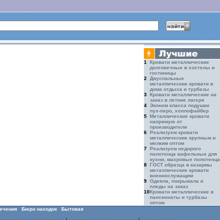
1
Кровати металлические
долговечные в хостелы и
гостиницы
2
Двуспальные
металлические кровати в
дома отдыха и турбазы
3
Кровати металлические на
заказ в летние лагеря
4
Эконом класса подушки
пух-перо, холлофайбер
5
Металлические кровати
напрямую от
производителя
6
Реализуем кровати
металлические крупным и
мелким оптом
7
Реализуем недорого
полотенца вафельные для
кухни, махровые полотенца
8
ГОСТ образца в казармы
металлические кровати
военнослужащим
9
Одеяла, покрывала и
пледы на заказ
10
Кровати металлические в
пансионаты и турбазы
оптом
ечения
Бюро находок
Бытовая
строительные материалы
|
строительные конструкции
|
механизмы и