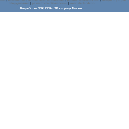
оборудование
|
разместить объявление
|
www.startender.ru
Разработка ППР, ППРк, ТК
в городе Москва