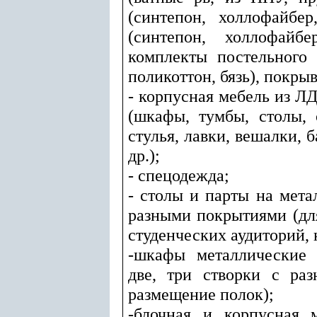
(синтепон, холлофайбер
(синтепон, холлофайбе
комплекты постельного 
поликоттон, бязь), покрыв
- корпусная мебель из Л
(шкафы, тумбы, столы, 
стулья, лавки, вешалки, б
др.);
- спецодежда;
- столы и парты на мета
разными покрытиями (для
студенческих аудиторий, 
-шкафы металлические 
две, три створки с ра
размещение полок);
-блочная и корпусная 