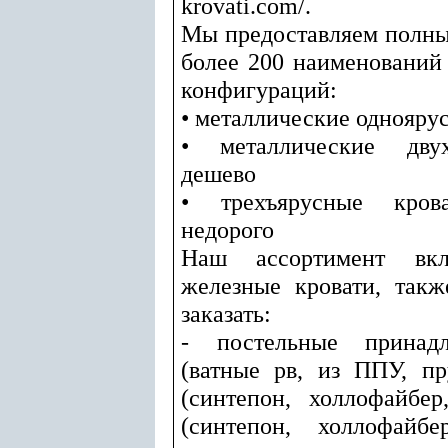
krovati.com/.
Мы предоставляем полный
более 200 наименований
конфигураций:
• металлические однояру
• металлические двух
дешево
• трехъярусные крова
недорого
Наш ассортимент вк
железные кровати, так
заказать:
- постельные принадл
(ватные рв, из ППУ, п
(синтепон, холлофайбер
(синтепон, холлофайбе