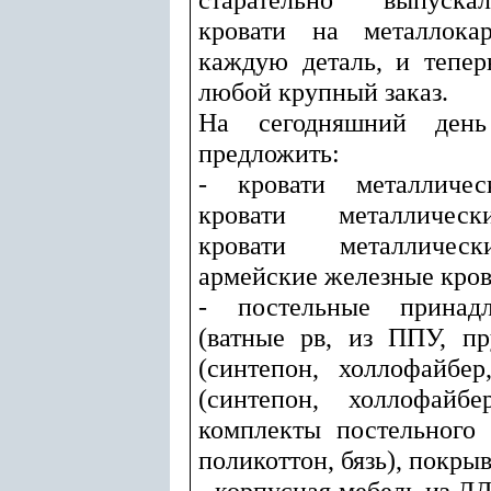
кровати на металлокар
каждую деталь, и тепер
любой крупный заказ.
На сегодняшний де
предложить:
- кровати металличес
кровати металлическ
кровати металлическ
армейские железные кров
- постельные принадл
(ватные рв, из ППУ, п
(синтепон, холлофайбер
(синтепон, холлофайбе
комплекты постельного 
поликоттон, бязь), покрыв
- корпусная мебель из Л